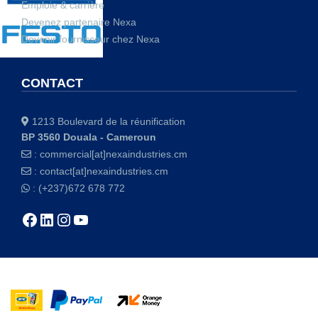
Emploie & carrière
Devenez partenaire Nexa
Devenir fournisseur chez Nexa
CONTACT
1213 Boulevard de la réunification
BP 3560 Douala - Cameroun
:
commercial[at]nexaindustries.cm
:
contact[at]nexaindustries.cm
: (+237)672 678 772