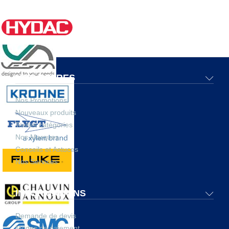
NOS OFFRES
Nos Promotions
Nouveaux produits
Toutes catégories
Nos Marques
Conseils et Astuces
Nos Services
INFORMATIONS
Demande de devis
Modes de paiement