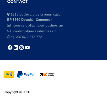
CONTACT
1213 Boulevard de la réunification
BP 3560 Douala - Cameroun
:
commercial[at]nexaindustries.cm
:
contact[at]nexaindustries.cm
: (+237)672 678 772
Copyright © 2026