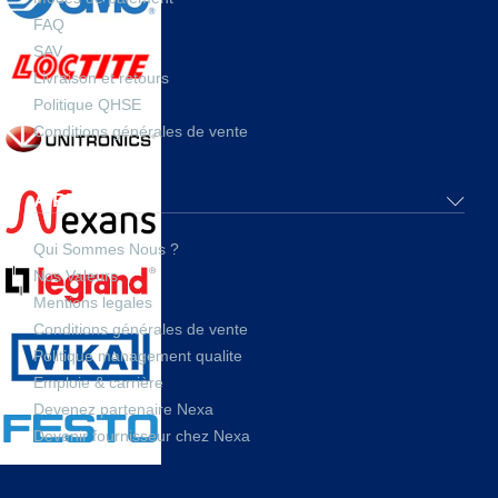
FAQ
SAV
Livraison et retours
Politique QHSE
Conditions générales de vente
A PROPOS
Qui Sommes Nous ?
Nos Valeurs
Mentions legales
Conditions générales de vente
Politique management qualite
Emploie & carrière
Devenez partenaire Nexa
Devenir fournisseur chez Nexa