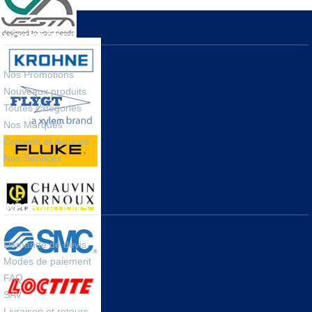
NOS OFFRES
Nos Promotions
Nouveaux produits
Toutes catégories
Nos Marques
Conseils et Astuces
Nos Services
INFORMATIONS
Demande de devis
Modes de paiement
FAQ
SAV
Livraison et retours