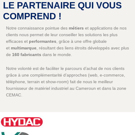
LE PARTENAIRE QUI VOUS
COMPREND !
Notre connaissance pointue des
métiers
et applications de nos
clients nous permet de leur conseiller les solutions les plus
efficaces et
performantes
, grâce à une offre globale
et
multimarque
, résultant des liens étroits développés avec plus
de
160 fabricants
dans le monde.
Notre volonté est de faciliter le parcours d’achat de nos clients
grâce à une complémentarité d’approches (web, e-commerce,
téléphone, terrain et show-room) fait de nous le meilleur
fournisseur de matériel industriel au Cameroun et dans la zone
CEMAC.
Notre désir de rester proches de nos clients nous amène à
renouveler les occasions d’échanges et de rencontres : salons,
séminaires en ligne, démonstrations à distance,
réseaux
sociaux
,
tutoriels
.