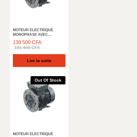
MOTEUR ELECTRIQUE
MONOPHASE AVEC
CONDENSATEUR DE
139 500
CFA
DEMARRAGE ELK MOTOR,
181 400
CFA
3000 TR/M, 2MD063M2B,IN,
0,25KW, 50HZ, IE2 IP55
Lire la suite
Out Of Stock
MOTEUR ELECTRIQUE