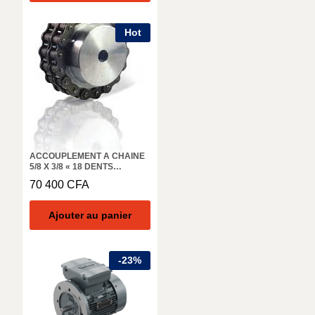
Hot
ACCOUPLEMENT A CHAINE
5/8 X 3/8 « 18 DENTS
COUPLE NOMINAL 380NM-
70 400
CFA
MADLER 140 308 00
Ajouter au panier
-
23
%