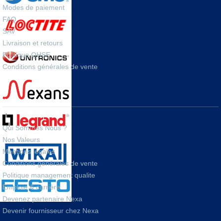
Modes de paiement
FAQ
SAV
Livraison et retours
Politique QHSE
Conditions générales de vente
A PROPOS
Qui Sommes Nous ?
Nos Valeurs
Mentions legales
Conditions générales de vente
Politique management qualite
Emploie & carrière
Devenez partenaire Nexa
Devenir fournisseur chez Nexa