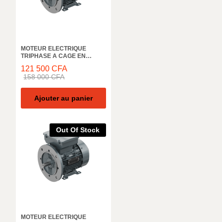
MOTEUR ELECTRIQUE
TRIPHASE A CAGE EN
ALUMINIUM ELK MOTOR,
121 500
CFA
2EL063M4C, 1500 TR/MIN,
158 000
CFA
0.18KW, 50HZ, IE2 IP55
Ajouter au panier
Out Of Stock
MOTEUR ELECTRIQUE