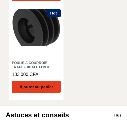
Hot
POULIE A COURROIE
TRAPEZOIDALE FONTE
POUR DOUILLE CONIQUE
133 000
CFA
3020 PROFIL XPB, SPB ET B
(17) 3 RAINURES DIAMETRE
NOMINAL 250 MM- MADLER
Ajouter au panier
15532500
Astuces et conseils
Plus