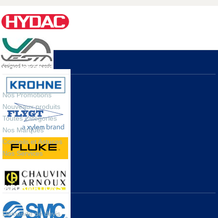
Notre désir de rester proches de nos clients nous amène à
renouveler les occasions d’échanges et de rencontres : salons,
séminaires en ligne, démonstrations à distance,
réseaux
sociaux
,
tutoriels
.
NOS OFFRES
Nos Promotions
Nouveaux produits
Toutes catégories
Nos Marques
Conseils et Astuces
Nos Services
INFORMATIONS
Demande de devis