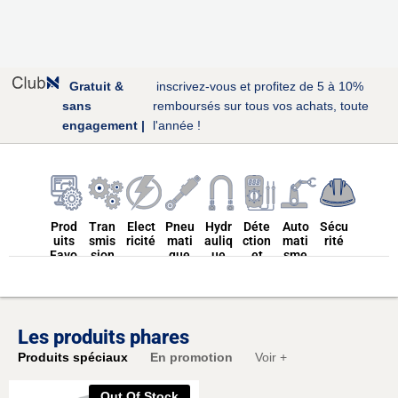
Gratuit &
inscrivez-vous et profitez de 5 à 10%
sans
remboursés sur tous vos achats, toute
engagement |
l'année !
Prod
Tran
Elect
Pneu
Hydr
Déte
Auto
Sécu
uits
smis
ricité
mati
auliq
ction
mati
rité
Favo
sion
que
ue
et
sme
ris
Mes
ures
Les produits phares
Conv
Produits spéciaux
En promotion
Voir +
oyeu
rs
Convoyeur à
Distributeur
Mesure de
Variateurs
Protection
Courroies
Courroies
Verins
Cable
Convoyeur à
Roulements
Roulements
Distributeur
Multimètre
Automates
Protection
Groupe
Verins
Thermomètre
Disjoncteurs
Convoyeur à
Sécurité
Poulies
Poulies
pompe
Relais
tuyau
Transformateu
Détecteur de
Convoyeur à
Onduleur
Contrôle
Chaînes
Moteur
Moteur
filtre
Hydraulique
Indivituelle
électrique
longueur
bandes
pneumatique
Hydraulique
électrogéne
collective
chaine
et hydromètre
pneumatique
Hydraulique
Incendie
rouleau
réseau entérés
pneumatique
hydraulique
électrique
d'accès
vis
rs
Out Of Stock