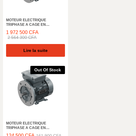
MOTEUR ELECTRIQUE
TRIPHASE A CAGE EN
ALUMINIUM ELK MOTOR,
1 972 500
CFA
AEL180L4D, 1500 TR/MIN, 32KW,
2 564 300
CFA
50HZ, IE3 IP55
Lire la suite
Out Of Stock
MOTEUR ELECTRIQUE
TRIPHASE A CAGE EN
ALUMINIUM ELK MOTOR,
124 500
CFA
161 900
CFA