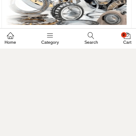
0
Astuces et conseils
Home
Category
Search
Cart
Bien choisir un roulement
LE PARTENAIRE QUI VOUS
COMPREND !
Notre connaissance pointue des
métiers
et
applications de nos clients nous permet de leur
conseiller les solutions les plus efficaces