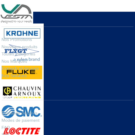
sociaux
,
tutoriels
.
NOS OFFRES
Nos Promotions
Nouveaux produits
Toutes catégories
Nos Marques
Conseils et Astuces
Nos Services
INFORMATIONS
Demande de devis
Modes de paiement
FAQ
SAV