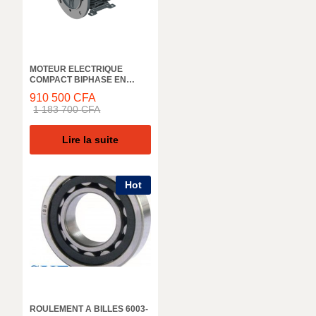
MOTEUR ELECTRIQUE
COMPACT BIPHASE EN
ALUMINIUM ELK MOTOR,
910 500
CFA
4ZL132S4D, 1500 TR/MIN,
1 183 700
CFA
5,5KW, 50HZ, IE4 IP66
Lire la suite
Hot
ROULEMENT A BILLES 6003-