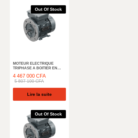
Out Of Stock
MOTEUR ELECTRIQUE
TRIPHASE A BOITIER EN
FONTE ELK MOTOR,
4 467 000
CFA
3EG250M8C, 1000 TR/MIN,
5 807 100
CFA
55KW, 50HZ, IE3 IP55
Lire la suite
Out Of Stock