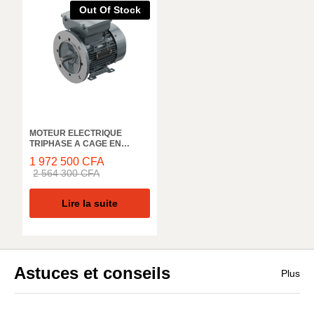
Out Of Stock
MOTEUR ELECTRIQUE
TRIPHASE A CAGE EN
ALUMINIUM ELK MOTOR,
1 972 500
CFA
AEL180L4D, 1500 TR/MIN,
2 564 300
CFA
32KW, 50HZ, IE3 IP55
Lire la suite
Astuces et conseils
Plus