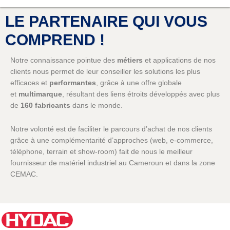
LE PARTENAIRE QUI VOUS
COMPREND !
Notre connaissance pointue des
métiers
et applications de nos
clients nous permet de leur conseiller les solutions les plus
efficaces et
performantes
, grâce à une offre globale
et
multimarque
, résultant des liens étroits développés avec plus
de
160 fabricants
dans le monde.
Notre volonté est de faciliter le parcours d’achat de nos clients
grâce à une complémentarité d’approches (web, e-commerce,
téléphone, terrain et show-room) fait de nous le meilleur
fournisseur de matériel industriel au Cameroun et dans la zone
CEMAC.
Notre désir de rester proches de nos clients nous amène à
renouveler les occasions d’échanges et de rencontres : salons,
séminaires en ligne, démonstrations à distance,
réseaux