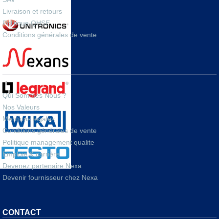
Livraison et retours
Politique QHSE
Conditions générales de vente
A PROPOS
Qui Sommes Nous ?
Nos Valeurs
Mentions legales
Conditions générales de vente
Politique management qualite
Emploie & carrière
Devenez partenaire Nexa
Devenir fournisseur chez Nexa
CONTACT