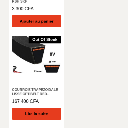
RSH SKF
3 300
CFA
Ajouter au panier
Out Of Stock
COURROIE TRAPEZOIDALE
LISSE OPTIBELT RED
POWER3 8V 1250 RP
167 400
CFA
Lire la suite