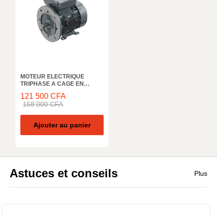
MOTEUR ELECTRIQUE
TRIPHASE A CAGE EN
ALUMINIUM ELK MOTOR,
121 500
CFA
2EL063M4C, 1500 TR/MIN,
158 000
CFA
0.18KW, 50HZ, IE2 IP55
Ajouter au panier
Astuces et conseils
Plus