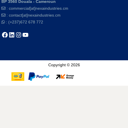
BP 3560 Douala - Cameroun
:
commercial[at]nexaindustries.cm
:
contact[at]nexaindustries.cm
: (+237)672 678 772
Copyright © 2026