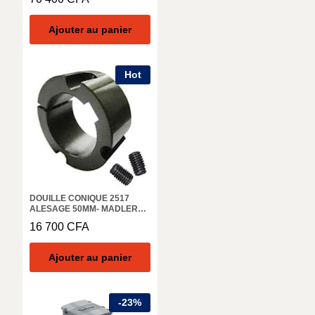
MADLER 140 308 00
Ajouter au panier
Hot
DOUILLE CONIQUE 2517
ALESAGE 50MM- MADLER
62250650
16 700
CFA
Ajouter au panier
-
23
%