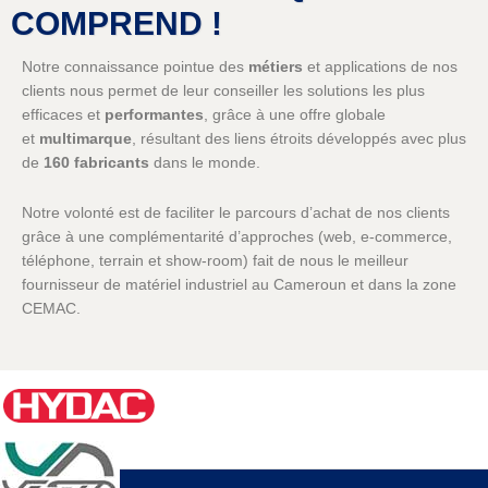
COMPREND !
Notre connaissance pointue des
métiers
et applications de nos
clients nous permet de leur conseiller les solutions les plus
efficaces et
performantes
, grâce à une offre globale
et
multimarque
, résultant des liens étroits développés avec plus
de
160 fabricants
dans le monde.
Notre volonté est de faciliter le parcours d’achat de nos clients
grâce à une complémentarité d’approches (web, e-commerce,
téléphone, terrain et show-room) fait de nous le meilleur
fournisseur de matériel industriel au Cameroun et dans la zone
CEMAC.
Notre désir de rester proches de nos clients nous amène à
renouveler les occasions d’échanges et de rencontres : salons,
séminaires en ligne, démonstrations à distance,
réseaux
sociaux
,
tutoriels
.