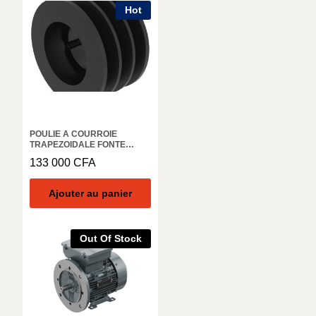
Hot
POULIE A COURROIE
TRAPEZOIDALE FONTE
POUR DOUILLE CONIQUE
133 000
CFA
3020 PROFIL XPB, SPB ET B
(17) 3 RAINURES DIAMETRE
NOMINAL 250 MM- MADLER
Ajouter au panier
15532500
Out Of Stock