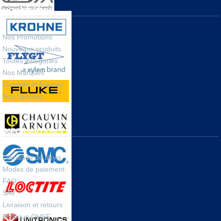
NOS OFFRES
Nos Promotions
Nouveaux produits
Toutes catégories
Nos Marques
Conseils et Astuces
Nos Services
INFORMATIONS
Demande de devis
Modes de paiement
FAQ
SAV
Livraison et retours
Politique QHSE