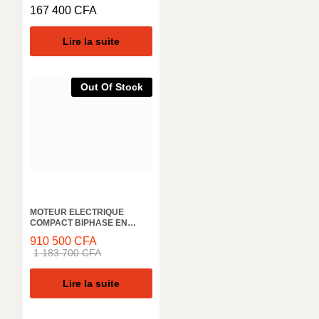
POWER3 8V 1250 RP
167 400
CFA
Lire la suite
Out Of Stock
MOTEUR ELECTRIQUE
COMPACT BIPHASE EN
ALUMINIUM ELK MOTOR,
910 500
CFA
4ZL132S4D, 1500 TR/MIN,
1 183 700
CFA
5,5KW, 50HZ, IE4 IP66
Lire la suite