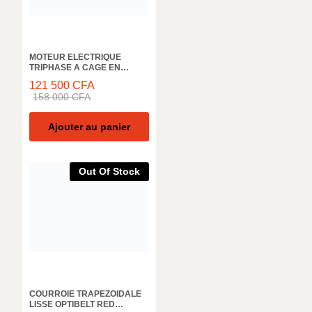
MOTEUR ELECTRIQUE
TRIPHASE A CAGE EN
ALUMINIUM ELK MOTOR,
121 500
CFA
2EL063M4C, 1500 TR/MIN,
158 000
CFA
0.18KW, 50HZ, IE2 IP55
Ajouter au panier
Out Of Stock
COURROIE TRAPEZOIDALE
LISSE OPTIBELT RED