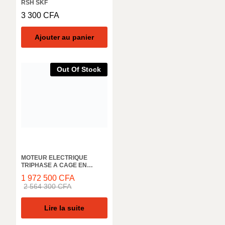
RSH SKF
3 300
CFA
Ajouter au panier
Out Of Stock
MOTEUR ELECTRIQUE
TRIPHASE A CAGE EN
ALUMINIUM ELK MOTOR,
1 972 500
CFA
AEL180L4D, 1500 TR/MIN,
2 564 300
CFA
32KW, 50HZ, IE3 IP55
Lire la suite