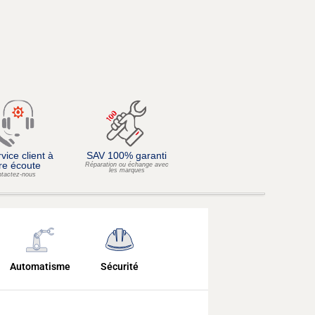
vice client à
SAV 100% garanti
re écoute
Réparation ou échange avec
les marques
tactez-nous
Automatisme
Sécurité