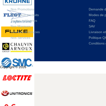
Nos Promotions
Demande d
Nouveaux produits
Modes de 
Toutes catégories
FAQ
Nos Marques
SAV
Conseils et Astuces
Livraison et
Nos Services
Politique 
Conditions 
Copyright © 2026