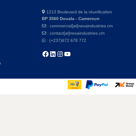
1213 Boulevard de la réunification
BP 3560 Douala - Cameroun
:
commercial[at]nexaindustries.cm
:
contact[at]nexaindustries.cm
e
: (+237)672 678 772
a