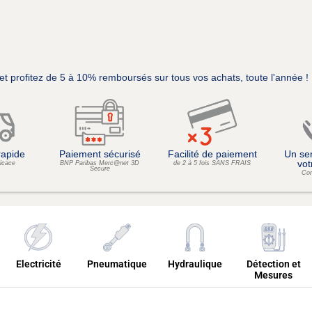
et profitez de 5 à 10% remboursés sur tous vos achats, toute l'année !
rapide
Paiement sécurisé
Facilité de paiement
Un ser
vot
ficace
BNP Paribas Merc@net 3D
de 2 à 5 fois SANS FRAIS
Secure
Con
Electricité
Pneumatique
Hydraulique
Détection et
Mesures