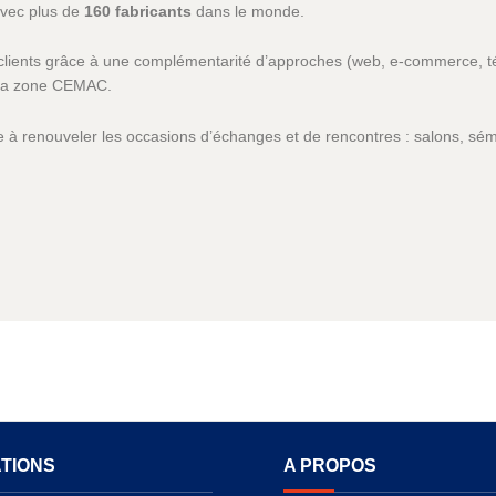
 avec plus de
160 fabricants
dans le monde.
os clients grâce à une complémentarité d’approches (web, e-commerce, té
s la zone CEMAC.
 à renouveler les occasions d’échanges et de rencontres : salons, sém
TIONS
A PROPOS