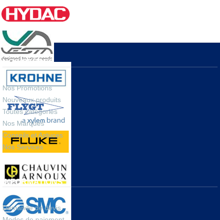
renouveler les occasions d’échanges et de rencontres : salons,
séminaires en ligne, démonstrations à distance,
réseaux
sociaux
,
tutoriels
.
NOS OFFRES
Nos Promotions
Nouveaux produits
Toutes catégories
Nos Marques
Conseils et Astuces
Nos Services
INFORMATIONS
Demande de devis
Modes de paiement