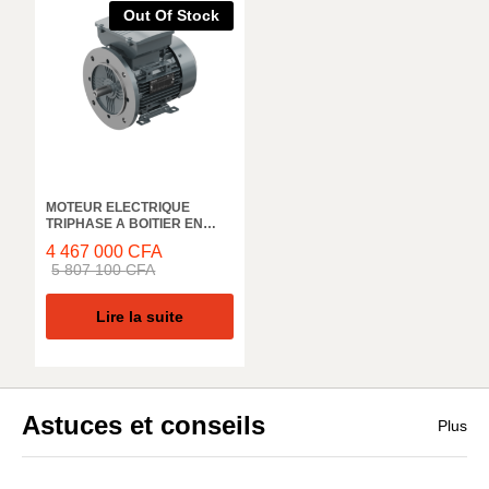
Out Of Stock
MOTEUR ELECTRIQUE
TRIPHASE A BOITIER EN
FONTE ELK MOTOR,
4 467 000
CFA
3EG250M8C, 1000 TR/MIN,
5 807 100
CFA
55KW, 50HZ, IE3 IP55
Lire la suite
Astuces et conseils
Plus