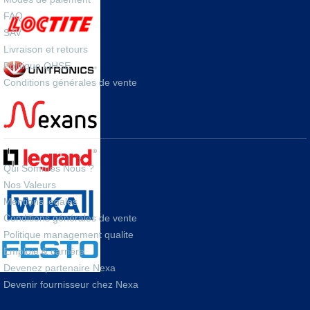
FAQ
SAV
Livraison et retours
Politique QHSE
Conditions générales de vente
A PROPOS
Qui Sommes Nous ?
Nos Valeurs
Mentions legales
Conditions générales de vente
Politique management qualite
Emploie & carrière
Devenez partenaire Nexa
Devenir fournisseur chez Nexa