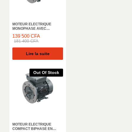
MOTEUR ELECTRIQUE
MONOPHASE AVEC
CONDENSATEUR DE
139 500
CFA
DEMARRAGE ELK MOTOR,
181 400
CFA
3000 TR/M, 2MD063M2B,IN,
0,25KW, 50HZ, IE2 IP55
Lire la suite
Out Of Stock
MOTEUR ELECTRIQUE
COMPACT BIPHASE EN