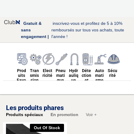
Gratuit &
inscrivez-vous et profitez de 5 à 10%
sans
remboursés sur tous vos achats, toute
engagement |
l'année !
Prod
Tran
Elect
Pneu
Hydr
Déte
Auto
Sécu
uits
smis
ricité
mati
auliq
ction
mati
rité
Favo
sion
que
ue
et
sme
ris
Mes
ures
Les produits phares
Conv
Produits spéciaux
En promotion
Voir +
oyeu
rs
Convoyeur à
Distributeur
Mesure de
Variateurs
Protection
Courroies
Courroies
Verins
Cable
Convoyeur à
Roulements
Roulements
Distributeur
Multimètre
Automates
Protection
Groupe
Verins
Thermomètre
Disjoncteurs
Convoyeur à
Sécurité
Poulies
Poulies
pompe
Relais
tuyau
Transformateu
Détecteur de
Convoyeur à
Onduleur
Contrôle
Chaînes
Moteur
Moteur
filtre
Hydraulique
Indivituelle
électrique
longueur
bandes
pneumatique
Hydraulique
électrogéne
collective
chaine
et hydromètre
pneumatique
Hydraulique
Incendie
rouleau
réseau entérés
pneumatique
hydraulique
électrique
d'accès
vis
rs
Out Of Stock
(EPI)
(EPC)