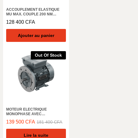
ACCOUPLEMENT ELASTIQUE
MU MAX. COUPLE 200 NM
COUPLE NOMINAL 45 NM
128 400
CFA
DIAMETRE EXTÉRIEUR 74 MM
SANS ALESAGE – MADLER 603
028 00
Ajouter au panier
Out Of Stock
MOTEUR ELECTRIQUE
MONOPHASE AVEC
CONDENSATEUR DE
139 500
CFA
181 400
CFA
DEMARRAGE ELK MOTOR, 3000
TR/M, 2MD063M2B,IN, 0,25KW,
50HZ, IE2 IP55
Lire la suite