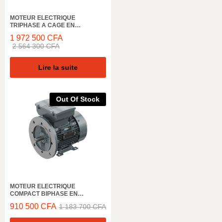
MOTEUR ELECTRIQUE
TRIPHASE A CAGE EN
ALUMINIUM ELK MOTOR,
1 972 500
CFA
AEL180L4D, 1500 TR/MIN, 32KW,
2 564 300
CFA
50HZ, IE3 IP55
Lire la suite
Out Of Stock
MOTEUR ELECTRIQUE
COMPACT BIPHASE EN
ALUMINIUM ELK MOTOR,
910 500
CFA
1 183 700
CFA
4ZL132S4D, 1500 TR/MIN, 5,5KW,
50HZ, IE4 IP66