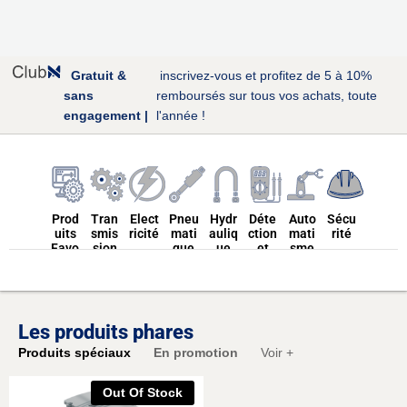
Gratuit &
inscrivez-vous et profitez de 5 à 10%
sans
remboursés sur tous vos achats, toute
engagement |
l'année !
Prod
Tran
Elect
Pneu
Hydr
Déte
Auto
Sécu
uits
smis
ricité
mati
auliq
ction
mati
rité
Favo
sion
que
ue
et
sme
ris
Mes
ures
Les produits phares
Conv
Produits spéciaux
En promotion
Voir +
oyeu
rs
Convoyeur à
Distributeur
Mesure de
Variateurs
Protection
Courroies
Courroies
Verins
Cable
Convoyeur à
Roulements
Roulements
Distributeur
Multimètre
Automates
Protection
Groupe
Verins
Thermomètre
Disjoncteurs
Convoyeur à
Sécurité
Poulies
Poulies
pompe
Relais
tuyau
Transformateu
Détecteur de
Convoyeur à
Onduleur
Contrôle
Chaînes
Moteur
Moteur
filtre
Hydraulique
Indivituelle
électrique
longueur
bandes
pneumatique
Hydraulique
électrogéne
collective
chaine
et hydromètre
pneumatique
Hydraulique
Incendie
rouleau
réseau entérés
pneumatique
hydraulique
électrique
d'accès
vis
rs
Out Of Stock
(EPI)
(EPC)