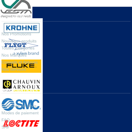
NOS OFFRES
Nos Promotions
Nouveaux produits
Toutes catégories
Nos Marques
Conseils et Astuces
Nos Services
INFORMATIONS
Demande de devis
Modes de paiement
FAQ
SAV