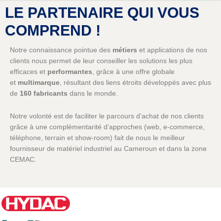
LE PARTENAIRE QUI VOUS
COMPREND !
Notre connaissance pointue des
métiers
et applications de nos
clients nous permet de leur conseiller les solutions les plus
efficaces et
performantes
, grâce à une offre globale
et
multimarque
, résultant des liens étroits développés avec plus
de
160 fabricants
dans le monde.
Notre volonté est de faciliter le parcours d’achat de nos clients
grâce à une complémentarité d’approches (web, e-commerce,
téléphone, terrain et show-room) fait de nous le meilleur
fournisseur de matériel industriel au Cameroun et dans la zone
CEMAC.
Notre désir de rester proches de nos clients nous amène à
renouveler les occasions d’échanges et de rencontres : salons,
séminaires en ligne, démonstrations à distance,
réseaux
sociaux
,
tutoriels
.