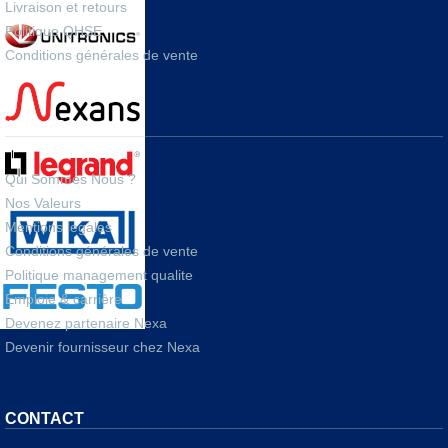
Livraison et retours
Politique QHSE
Conditions générales de vente
A PROPOS
Qui Sommes Nous ?
Nos Valeurs
Mentions legales
Conditions générales de vente
Politique management qualite
Emploie & carrière
Devenez partenaire Nexa
Devenir fournisseur chez Nexa
CONTACT