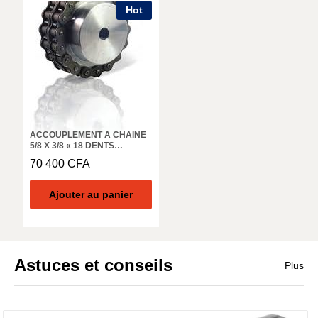
Hot
ACCOUPLEMENT A CHAINE
5/8 X 3/8 « 18 DENTS
COUPLE NOMINAL 380NM-
70 400
CFA
MADLER 140 308 00
Ajouter au panier
Astuces et conseils
Plus