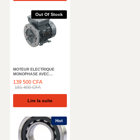
Out Of Stock
MOTEUR ELECTRIQUE
MONOPHASE AVEC
CONDENSATEUR DE
139 500
CFA
DEMARRAGE ELK MOTOR,
181 400
CFA
3000 TR/M, 2MD063M2B,IN,
0,25KW, 50HZ, IE2 IP55
Lire la suite
Hot