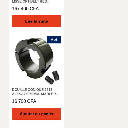
LISSE OPTIBELT RED
POWER3 8V 1250 RP
167 400
CFA
Lire la suite
Hot
DOUILLE CONIQUE 2517
ALESAGE 50MM- MADLER
62250650
16 700
CFA
Ajouter au panier