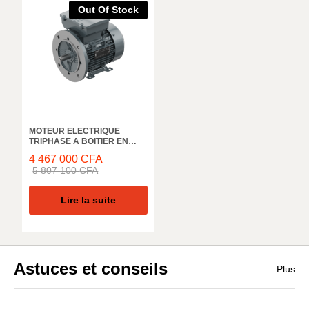
Out Of Stock
MOTEUR ELECTRIQUE
TRIPHASE A BOITIER EN
FONTE ELK MOTOR,
4 467 000
CFA
3EG250M8C, 1000 TR/MIN,
5 807 100
CFA
55KW, 50HZ, IE3 IP55
Lire la suite
Astuces et conseils
Plus