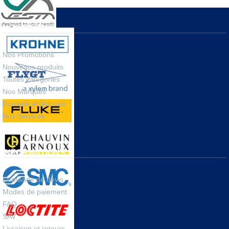
NOS OFFRES
Nos Promotions
Nouveaux produits
Toutes catégories
Nos Marques
Conseils et Astuces
Nos Services
INFORMATIONS
Demande de devis
Modes de paiement
FAQ
SAV
Livraison et retours