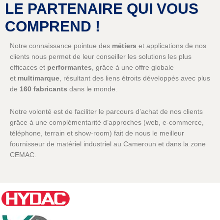
LE PARTENAIRE QUI VOUS
COMPREND !
Notre connaissance pointue des
métiers
et applications de nos
clients nous permet de leur conseiller les solutions les plus
efficaces et
performantes
, grâce à une offre globale
et
multimarque
, résultant des liens étroits développés avec plus
de
160 fabricants
dans le monde.
Notre volonté est de faciliter le parcours d’achat de nos clients
grâce à une complémentarité d’approches (web, e-commerce,
téléphone, terrain et show-room) fait de nous le meilleur
fournisseur de matériel industriel au Cameroun et dans la zone
CEMAC.
Notre désir de rester proches de nos clients nous amène à
renouveler les occasions d’échanges et de rencontres : salons,
séminaires en ligne, démonstrations à distance,
réseaux
sociaux
,
tutoriels
.