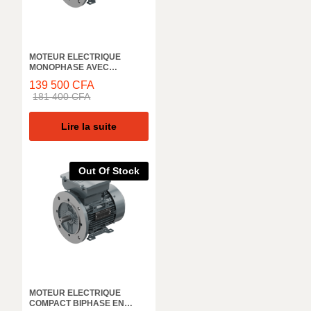
MOTEUR ELECTRIQUE
MONOPHASE AVEC
CONDENSATEUR DE
139 500
CFA
DEMARRAGE ELK MOTOR,
181 400
CFA
3000 TR/M, 2MD063M2B,IN,
0,25KW, 50HZ, IE2 IP55
Lire la suite
Out Of Stock
MOTEUR ELECTRIQUE
COMPACT BIPHASE EN