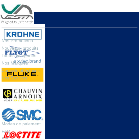
sociaux
,
tutoriels
.
NOS OFFRES
Nos Promotions
Nouveaux produits
Toutes catégories
Nos Marques
Conseils et Astuces
Nos Services
INFORMATIONS
Demande de devis
Modes de paiement
FAQ
SAV