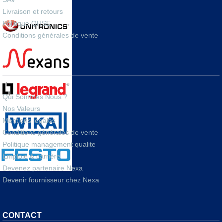
Livraison et retours
Politique QHSE
Conditions générales de vente
A PROPOS
Qui Sommes Nous ?
Nos Valeurs
Mentions legales
Conditions générales de vente
Politique management qualite
Emploie & carrière
Devenez partenaire Nexa
Devenir fournisseur chez Nexa
CONTACT