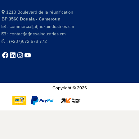
1213 Boulevard de la réunification
BP 3560 Douala - Cameroun
:
commercial[at]nexaindustries.cm
:
contact[at]nexaindustries.cm
: (+237)672 678 772
Copyright © 2026