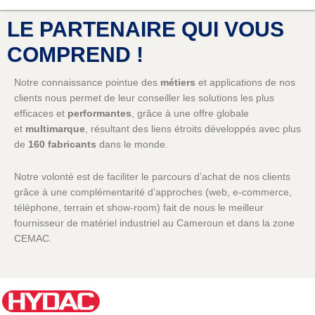
LE PARTENAIRE QUI VOUS
COMPREND !
Notre connaissance pointue des
métiers
et applications de nos
clients nous permet de leur conseiller les solutions les plus
efficaces et
performantes
, grâce à une offre globale
et
multimarque
, résultant des liens étroits développés avec plus
de
160 fabricants
dans le monde.
Notre volonté est de faciliter le parcours d’achat de nos clients
grâce à une complémentarité d’approches (web, e-commerce,
téléphone, terrain et show-room) fait de nous le meilleur
fournisseur de matériel industriel au Cameroun et dans la zone
CEMAC.
Notre désir de rester proches de nos clients nous amène à
renouveler les occasions d’échanges et de rencontres : salons,
séminaires en ligne, démonstrations à distance,
réseaux