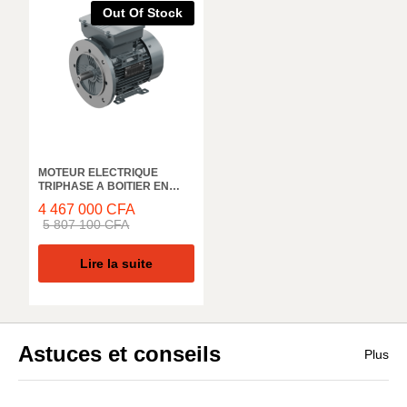
Out Of Stock
MOTEUR ELECTRIQUE
TRIPHASE A BOITIER EN
FONTE ELK MOTOR,
4 467 000
CFA
3EG250M8C, 1000 TR/MIN,
5 807 100
CFA
55KW, 50HZ, IE3 IP55
Lire la suite
Astuces et conseils
Plus