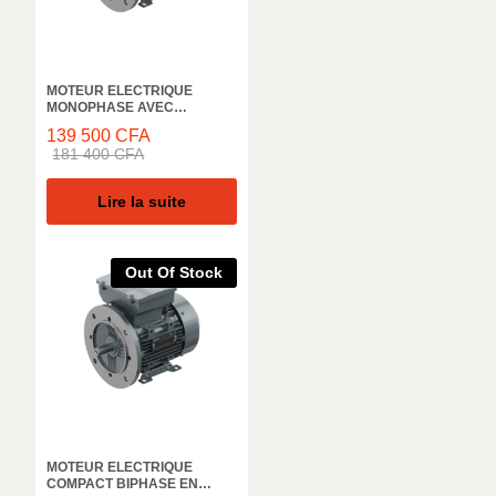
MOTEUR ELECTRIQUE
MONOPHASE AVEC
CONDENSATEUR DE
139 500
CFA
DEMARRAGE ELK MOTOR,
181 400
CFA
3000 TR/M, 2MD063M2B,IN,
0,25KW, 50HZ, IE2 IP55
Lire la suite
Out Of Stock
MOTEUR ELECTRIQUE
COMPACT BIPHASE EN