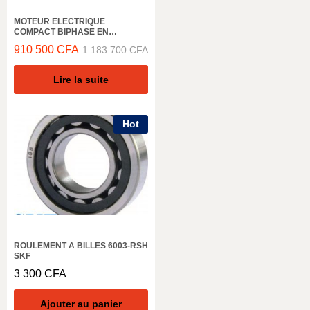
MOTEUR ELECTRIQUE
COMPACT BIPHASE EN
ALUMINIUM ELK MOTOR,
910 500
CFA
1 183 700
CFA
4ZL132S4D, 1500 TR/MIN, 5,5KW,
50HZ, IE4 IP66
Lire la suite
Hot
ROULEMENT A BILLES 6003-RSH
SKF
3 300
CFA
Ajouter au panier