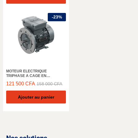
-
23
%
MOTEUR ELECTRIQUE
TRIPHASE A CAGE EN
ALUMINIUM ELK MOTOR,
121 500
CFA
158 000
CFA
2EL063M4C, 1500 TR/MIN,
0.18KW, 50HZ, IE2 IP55
Ajouter au panier