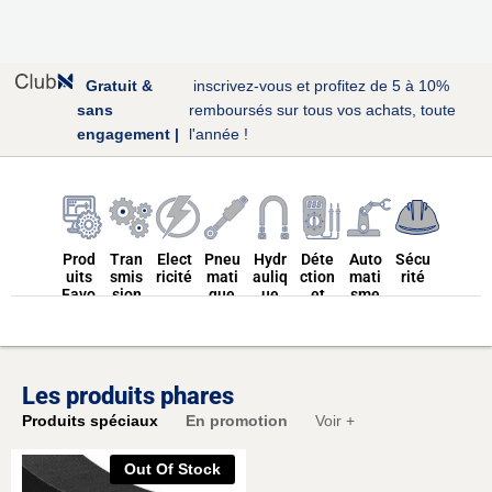
Gratuit &
inscrivez-vous et profitez de 5 à 10%
sans
remboursés sur tous vos achats, toute
engagement |
l'année !
Prod
Tran
Elect
Pneu
Hydr
Déte
Auto
Sécu
uits
smis
ricité
mati
auliq
ction
mati
rité
Favo
sion
que
ue
et
sme
ris
Mes
ures
Les produits phares
Conv
Produits spéciaux
En promotion
Voir +
oyeu
rs
Convoyeur à
Distributeur
Mesure de
Variateurs
Protection
Courroies
Courroies
Verins
Cable
Convoyeur à
Roulements
Roulements
Distributeur
Multimètre
Automates
Protection
Groupe
Verins
Thermomètre
Disjoncteurs
Convoyeur à
Sécurité
Poulies
Poulies
pompe
Relais
tuyau
Transformateu
Détecteur de
Convoyeur à
Onduleur
Contrôle
Chaînes
Moteur
Moteur
filtre
Hydraulique
Indivituelle
électrique
longueur
bandes
pneumatique
Hydraulique
électrogéne
collective
chaine
et hydromètre
pneumatique
Hydraulique
Incendie
rouleau
réseau entérés
pneumatique
hydraulique
électrique
d'accès
vis
rs
Out Of Stock
(EPI)
(EPC)